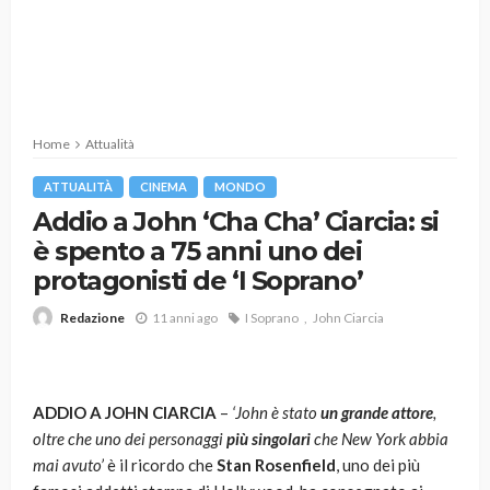
Home
Attualità
ATTUALITÀ
CINEMA
MONDO
Addio a John ‘Cha Cha’ Ciarcia: si
è spento a 75 anni uno dei
protagonisti de ‘I Soprano’
11 anni ago
I Soprano
John Ciarcia
Redazione
ADDIO A JOHN CIARCIA
–
‘John è stato
un grande attore
,
oltre che uno dei personaggi
più singolari
che New York abbia
mai avuto’
è il ricordo che
Stan Rosenfield
, uno dei più