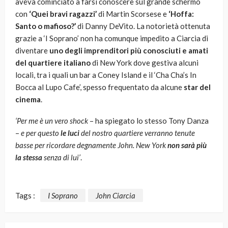
aveva cominciato a farsi conoscere sul grande schermo
con
‘Quei bravi ragazzi’
di Martin Scorsese e
‘Hoffa:
Santo o mafioso?’
di Danny DeVito. La notorietà ottenuta
grazie a ‘I Soprano’ non ha comunque impedito a Ciarcia di
diventare
uno degli imprenditori più conosciuti e amati
del quartiere italiano
di New York dove gestiva alcuni
locali, tra i quali un bar a Coney Island e il ‘Cha Cha’s In
Bocca al Lupo Cafe’, spesso frequentato da alcune
star del
cinema
.
‘Per me è un vero shock
– ha spiegato lo stesso Tony Danza
–
e per questo
le luci
del nostro quartiere verranno tenute
basse per ricordare degnamente John. New York
non sarà più
la stessa
senza di lui’
.
Tags :
I Soprano
John Ciarcia