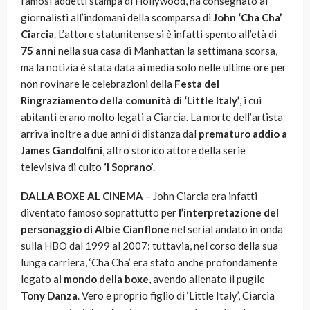
famosi addetti stampa di Hollywood, ha consegnato ai
giornalisti all’indomani della scomparsa di
John ‘Cha Cha’
Ciarcia
. L’attore statunitense si è infatti spento all’età di
75 anni
nella sua casa di Manhattan la settimana scorsa,
ma la notizia è stata data ai media solo nelle ultime ore per
non rovinare le celebrazioni della
Festa del
Ringraziamento della comunità di ‘Little Italy’
, i cui
abitanti erano molto legati a Ciarcia. La morte dell’artista
arriva inoltre a due anni di distanza dal
prematuro addio a
James Gandolfini
, altro storico attore della serie
televisiva di culto
‘I Soprano’
.
DALLA BOXE AL CINEMA
– John Ciarcia era infatti
diventato famoso soprattutto per
l’interpretazione del
personaggio di Albie Cianflone
nel serial andato in onda
sulla HBO dal 1999 al 2007: tuttavia, nel corso della sua
lunga carriera, ‘Cha Cha’ era stato anche profondamente
legato
al mondo della boxe
, avendo allenato il pugile
Tony Danza
. Vero e proprio figlio di ‘Little Italy’, Ciarcia