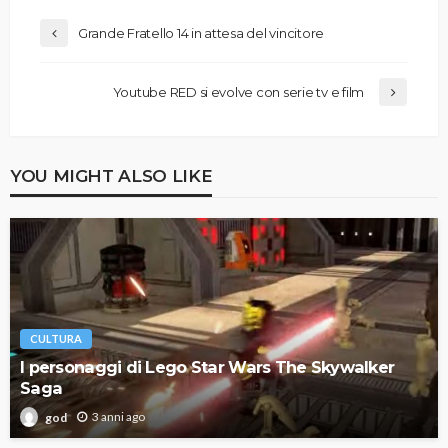
Grande Fratello 14 in attesa del vincitore
Youtube RED si evolve con serie tv e film
YOU MIGHT ALSO LIKE
CULTURA
I personaggi di Lego Star Wars The Skywalker
Saga
3 anni ago
god