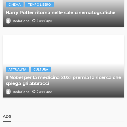
CINEMA
TEMPO LIBERO
Harry Potter ritorna nelle sale cinematografiche
5 anni ago
Redazione
ATTUALITÀ
CULTURA
Il Nobel per la medicina 2021 premia la ricerca che
spiega gli abbracci
5 anni ago
Redazione
ADS