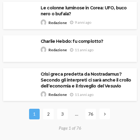
Le colonne luminose in Corea: UFO, buco
nero o bufala?
9 anni ago
Redazione
Charlie Hebdo: fu complotto?
11 anni ago
Redazione
Crisi greca predetta da Nostradamus?
Secondo gli interpreti ci sarà anche il crollo
dell’economia e il risveglio del Vesuvio
11 anni ago
Redazione
1
2
3
…
76
Page 1 of 76