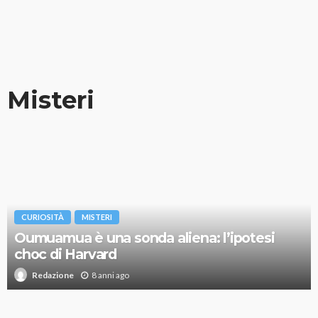
Misteri
CURIOSITÀ
MISTERI
Oumuamua è una sonda aliena: l’ipotesi
choc di Harvard
8 anni ago
Redazione