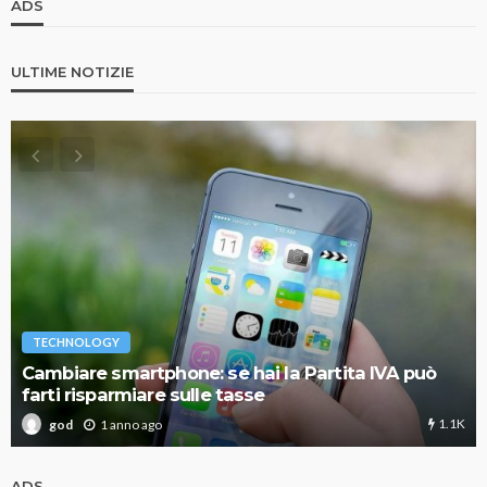
ADS
ULTIME NOTIZIE
TECHNOLOGY
Cambiare smartphone: se hai la Partita IVA può
farti risparmiare sulle tasse
1.1K
1 anno ago
god
ADS