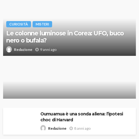
CURIOSITÀ
MISTERI
Le colonne luminose in Corea: UFO, buco
nero o bufala?
9 anni ago
Redazione
Charlie Hebdo: fu complotto?
Oumuamua è una sonda aliena: l’ipotesi
choc di Harvard
8 anni ago
Redazione