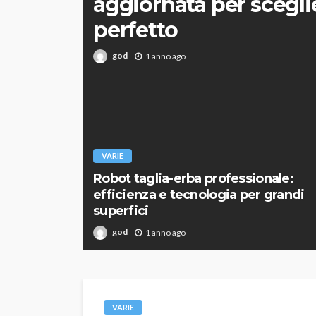
aggiornata per scegli
perfetto
god
1 anno ago
VARIE
Robot taglia-erba professionale:
efficienza e tecnologia per grandi
superfici
god
1 anno ago
VARIE