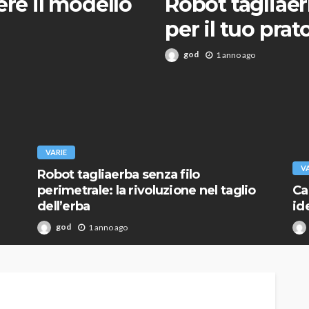
ere il modello
Robot tagliaer
per il tuo prat
god
1 anno ago
VARIE
V
Robot tagliaerba senza filo
perimetrale: la rivoluzione nel taglio
Ca
dell’erba
ide
god
1 anno ago