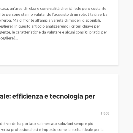
784
582
god
9 mesi ago
casa, un’area di relax e convivialità che richiede però costante
lte persone stanno valutando l’acquisto di un robot tagliaerba
l’erba. Ma di fronte all’ampia varietà di modelli disponibili,
liere? In questo articolo analizzeremo i criteri chiave per
genze, le caratteristiche da valutare e alcuni consigli pratici per
egliere?...
le: efficienza e tecnologia per
803
ra del verde ha portato sul mercato soluzioni sempre più
a-erba professionale si è imposto come la scelta ideale per la