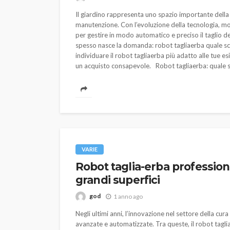
god
1 anno ago
Il giardino rappresenta uno spazio importante della 
manutenzione. Con l’evoluzione della tecnologia, mo
per gestire in modo automatico e preciso il taglio del
spesso nasce la domanda: robot tagliaerba quale sceg
individuare il robot tagliaerba più adatto alle tue esi
un acquisto consapevole. Robot tagliaerba: quale sc
VARIE
Robot taglia-erba professiona
grandi superfici
god
1 anno ago
Negli ultimi anni, l’innovazione nel settore della cu
avanzate e automatizzate. Tra queste, il robot tagli