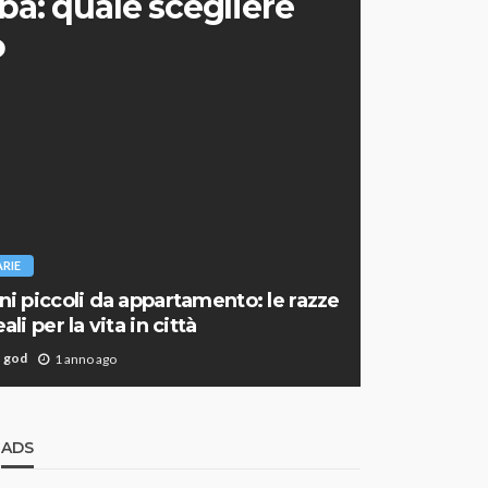
ba: quale scegliere
o
ARIE
ni piccoli da appartamento: le razze
ali per la vita in città
god
1 anno ago
ADS