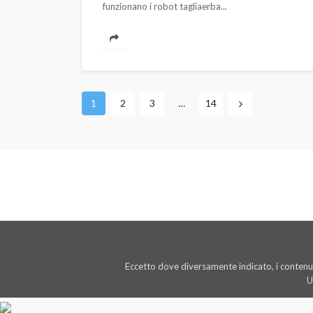
funzionano i robot tagliaerba...
1
2
3
…
14
Eccetto dove diversamente indicato, i contenut
U