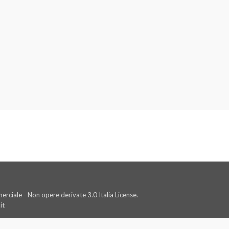
rciale - Non opere derivate 3.0 Italia License.
it