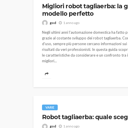
Migliori robot tagliaerba: la 
modello perfetto
god
1 anno ago
Negli ultimi anni l'automazione domestica ha fatto pa
grazie al costante sviluppo dei robot tagliaerba. Con 
d’uso, sempre più persone cercano informazioni sui 
risultati da veri professionisti. In questa guida scop
le caratteristiche da considerare e un confronto tra i 
migliori...
VARIE
VARIE
Robot tagliaerba: 
Robot tagliaerba: quale scegl
scegliere per il tu
god
1 anno ago