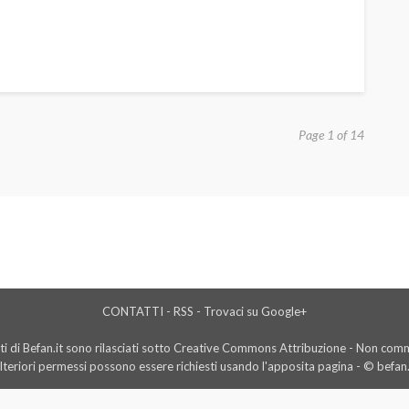
Page 1 of 14
CONTATTI
-
RSS
-
Trovaci su Google+
i di Befan.it sono rilasciati sotto Creative Commons Attribuzione - Non comme
lteriori permessi possono essere richiesti usando l'
apposita pagina
- © befan.