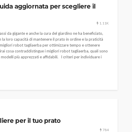
guida aggiornata per scegliere il
1.11K
ssi da gigante e anche la cura del giardino ne ha beneficiato,
la loro capacità di mantenere il prato in ordine e la praticità
migliori robot tagliaerba per ottimizzare tempo e ottenere
rirai cosa contraddistingue i migliori robot tagliaerba, quali sono
modelli più apprezzati e affidabili. I criteri per individuare i
AUTO
SPORT
MG alle Final 8 di Coppa
Davis: tennis mondiale e
passione per
quale
l’automobilismo
iere per il tuo prato
o prato
abbracciano la stessa causa
784