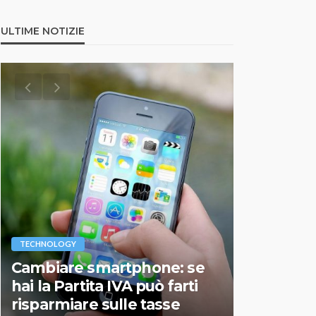
ULTIME NOTIZIE
VARIE
TECHNOLOGY
Migliori r
Cambiare smartphone: se
guida agg
hai la Partita IVA può farti
scegliere
risparmiare sulle tasse
perfetto