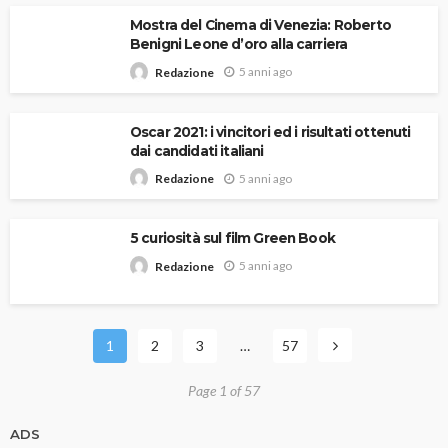
Mostra del Cinema di Venezia: Roberto
Benigni Leone d’oro alla carriera
5 anni ago
Redazione
Oscar 2021: i vincitori ed i risultati ottenuti
dai candidati italiani
5 anni ago
Redazione
5 curiosità sul film Green Book
5 anni ago
Redazione
1
2
3
…
57
Page 1 of 57
ADS