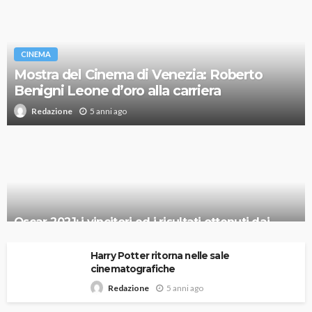
CINEMA
Mostra del Cinema di Venezia: Roberto
Benigni Leone d’oro alla carriera
5 anni ago
Redazione
Oscar 2021: i vincitori ed i risultati ottenuti dai
candidati italiani
Harry Potter ritorna nelle sale
cinematografiche
5 anni ago
Redazione