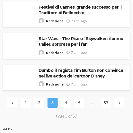
Festival di Cannes, grande successo per Il
Traditore di Bellocchio
7 anni ago
Redazione
Star Wars – The Rise of Skywalker: il primo
trailer, sorpresa per i fan
7 anni ago
Redazione
Dumbo, il regista Tim Burton non convince
nel live action del cartoon Disney
7 anni ago
Redazione
1
2
3
4
5
…
57
Page 3 of 57
ADS