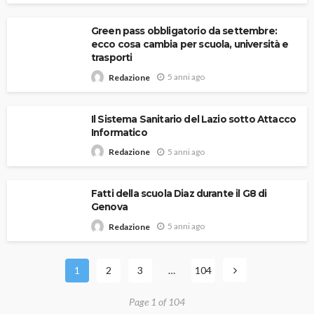
Green pass obbligatorio da settembre:
ecco cosa cambia per scuola, università e
trasporti
5 anni ago
Redazione
Il Sistema Sanitario del Lazio sotto Attacco
Informatico
5 anni ago
Redazione
Fatti della scuola Diaz durante il G8 di
Genova
5 anni ago
Redazione
1
2
3
…
104
Page 1 of 104