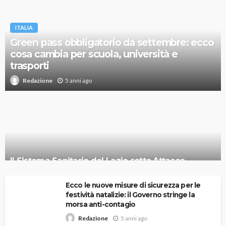
ITALIA
Green pass obbligatorio da settembre: ecco
cosa cambia per scuola, università e
trasporti
5 anni ago
Redazione
Il Sistema Sanitario del Lazio sotto Attacco
Informatico
Ecco le nuove misure di sicurezza per le
festività natalizie: il Governo stringe la
morsa anti-contagio
5 anni ago
Redazione