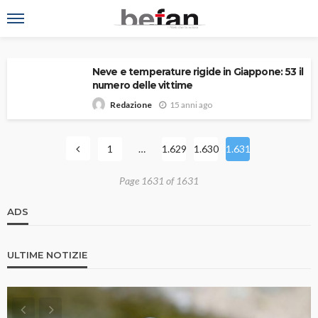
Neve e temperature rigide in Giappone: 53 il
numero delle vittime
15 anni ago
Redazione
1
…
1.629
1.630
1.631
Page 1631 of 1631
ADS
ULTIME NOTIZIE