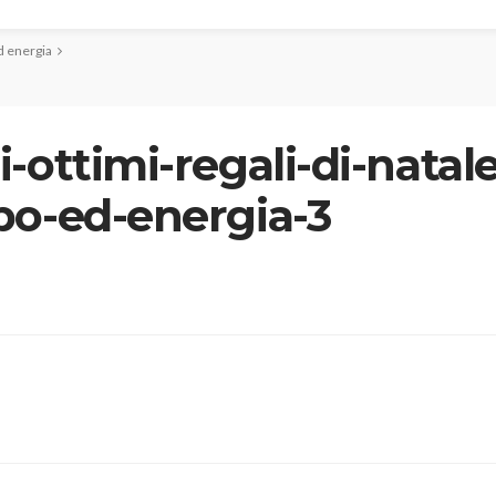
d energia
-ottimi-regali-di-natal
po-ed-energia-3