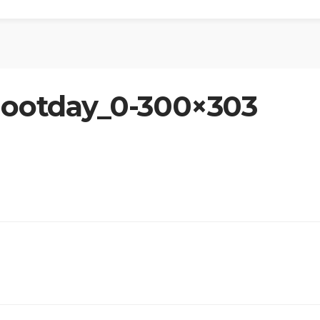
hootday_0-300×303