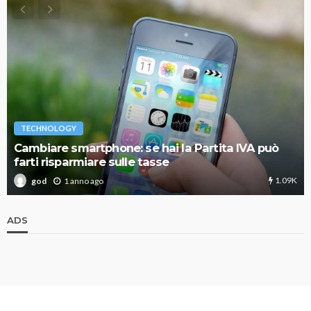
TECHNOLOGY
Cambiare smartphone: se hai la Partita IVA può
farti risparmiare sulle tasse
1.09K
1 anno ago
god
ADS