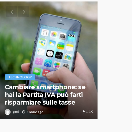
VARIE
TECHNOLOGY
Migliori r
Cambiare smartphone: se
guida agg
hai la Partita IVA può farti
scegliere
risparmiare sulle tasse
perfetto
1.1K
god
god
1 anno ago
1 an