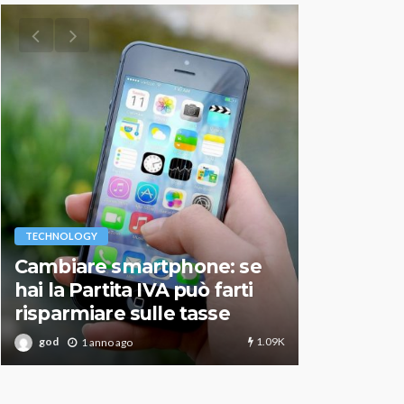
VARIE
TECHNOLOGY
Migliori r
Cambiare smartphone: se
guida agg
hai la Partita IVA può farti
scegliere
risparmiare sulle tasse
perfetto
1.09K
god
god
1 anno ago
1 an