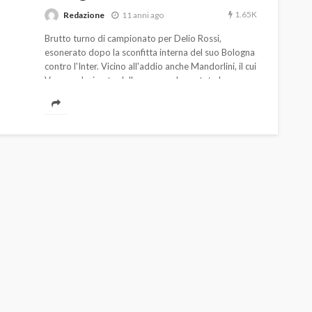
1.65K
Redazione
11 anni ago
Brutto turno di campionato per Delio Rossi,
esonerato dopo la sconfitta interna del suo Bologna
contro l'Inter. Vicino all'addio anche Mandorlini, il cui
Verona, decimato dalle assenza, ha potuto ben poco
contro un Fiorentina desiderosa di riscossa.
AUTO
SPORT
MG alle Final 8 di Coppa
Davis: tennis mondiale e
passione per
quale
l’automobilismo
o prato
abbracciano la stessa causa
784
579
god
9 mesi ago