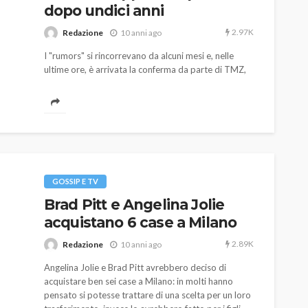
dopo undici anni
2.97K
Redazione
10 anni ago
I "rumors" si rincorrevano da alcuni mesi e, nelle
ultime ore, è arrivata la conferma da parte di TMZ,
sito statunitense di gossip: Angelina Jolie ha chiesto
il divorzio da suo marito, Brad Pitt.
AUTO
SPORT
MG alle Final 8 di Coppa
Davis: tennis mondiale e
GOSSIP E TV
passione per
Brad Pitt e Angelina Jolie
quale
l’automobilismo
acquistano 6 case a Milano
o prato
abbracciano la stessa causa
2.89K
Redazione
10 anni ago
786
583
god
9 mesi ago
Angelina Jolie e Brad Pitt avrebbero deciso di
acquistare ben sei case a Milano: in molti hanno
pensato si potesse trattare di una scelta per un loro