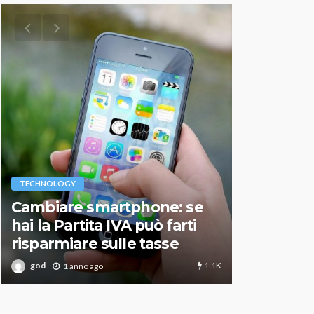
VARIE
TECHNOLOGY
Migliori r
Cambiare smartphone: se
guida agg
hai la Partita IVA può farti
scegliere
risparmiare sulle tasse
perfetto
1.1K
god
god
1 anno ago
1 an