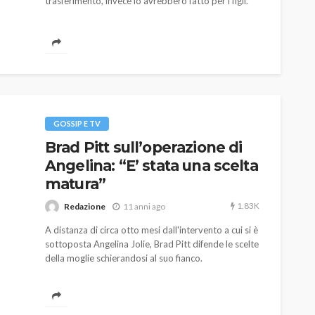
trasferimento, invece lo avrebbero fatto per i figli.
GOSSIP E TV
Brad Pitt sull’operazione di
Angelina: “E’ stata una scelta
matura”
1.83K
Redazione
11 anni ago
A distanza di circa otto mesi dall'intervento a cui si è
sottoposta Angelina Jolie, Brad Pitt difende le scelte
della moglie schierandosi al suo fianco.