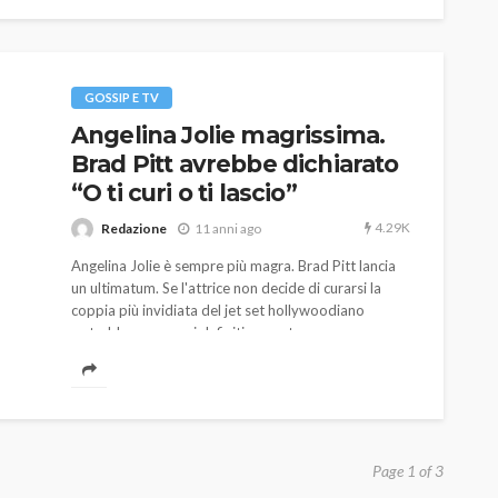
GOSSIP E TV
Angelina Jolie magrissima.
Brad Pitt avrebbe dichiarato
“O ti curi o ti lascio”
4.29K
Redazione
11 anni ago
Angelina Jolie è sempre più magra. Brad Pitt lancia
un ultimatum. Se l'attrice non decide di curarsi la
coppia più invidiata del jet set hollywoodiano
potrebbe separarsi definitivamente.
Page 1 of 3