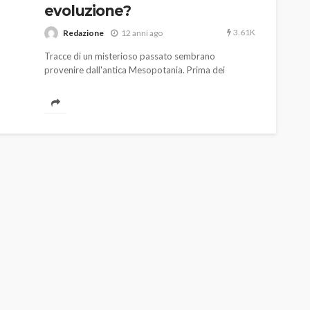
evoluzione?
3.61K
Redazione
12 anni ago
Tracce di un misterioso passato sembrano
provenire dall'antica Mesopotania. Prima dei
Sumeri, un'antica civiltà e una serie di manufatti e
leggende che pongono legittimi quesiti sulla nostra
evoluzione.
AUTO
SPORT
MG alle Final 8 di Coppa
Davis: tennis mondiale e
passione per
quale
l’automobilismo
o prato
abbracciano la stessa causa
784
580
god
9 mesi ago