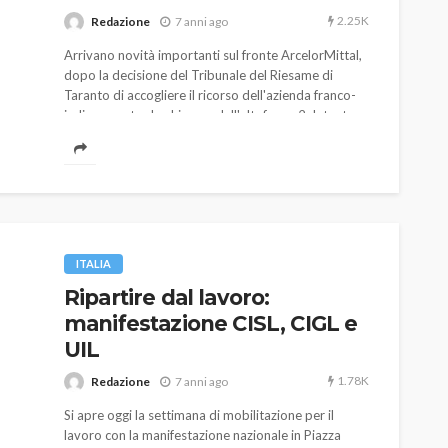
2.25K
Redazione
7 anni ago
Arrivano novità importanti sul fronte ArcelorMittal,
dopo la decisione del Tribunale del Riesame di
Taranto di accogliere il ricorso dell'azienda franco-
indiana contro lo chiusura dell'altoforno 2. Intanto
arrivano le proteste dai sindacati, che auspicano al
tempo stesso il rientro al lavoro di quasi 3.000
operai in cassa integrazione.
AUTO
SPORT
MG alle Final 8 di Coppa
Davis: tennis mondiale e
ITALIA
passione per
Ripartire dal lavoro:
quale
l’automobilismo
manifestazione CISL, CIGL e
o prato
abbracciano la stessa causa
UIL
786
583
god
9 mesi ago
1.78K
Redazione
7 anni ago
Si apre oggi la settimana di mobilitazione per il
lavoro con la manifestazione nazionale in Piazza