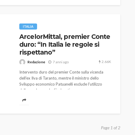
ITALIA
ArcelorMittal, premier Conte
duro: “In Italia le regole si
rispettano”
2.66K
Redazione
7 anni ago
Intervento duro del premier Conte sulla vicenda
dell'ex Ilva di Taranto, mentre il ministro dello
Sviluppo economico Patuanelli esclude l'utilizzo
dello scudo penale. Sindacati pensano a uno
sciopero generale.
Page 1 of 2