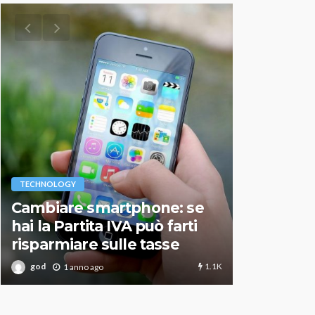
VARIE
TECHNOLOGY
Migliori r
Cambiare smartphone: se
guida agg
hai la Partita IVA può farti
scegliere
risparmiare sulle tasse
perfetto
1.1K
god
god
1 anno ago
1 an