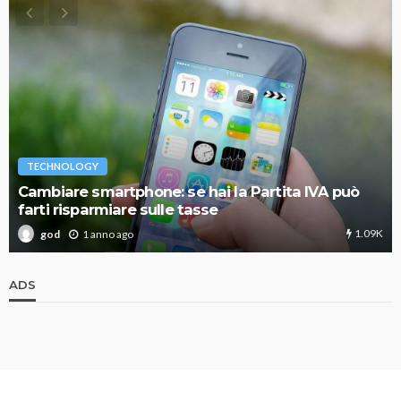
TECHNOLOGY
Cambiare smartphone: se hai la Partita IVA può
farti risparmiare sulle tasse
1.09K
1 anno ago
god
ADS