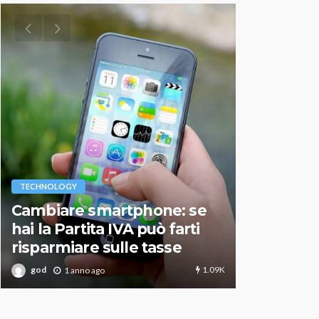
VARIE
TECHNOLOGY
Migliori r
Cambiare smartphone: se
guida agg
hai la Partita IVA può farti
scegliere
risparmiare sulle tasse
perfetto
1.09K
god
god
1 anno ago
1 an