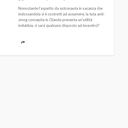
Nonostante l'aspetto da astronauta in vacanza che
indossandola si è costretti ad assumere, la tuta anti-
smog concepita in Olanda presenta un'utilità
indubbia, ci sarà qualcuno disposto ad investirci?
AUTO
SPORT
MG alle Final 8 di Coppa
Davis: tennis mondiale e
passione per
quale
l’automobilismo
o prato
abbracciano la stessa causa
784
579
god
9 mesi ago