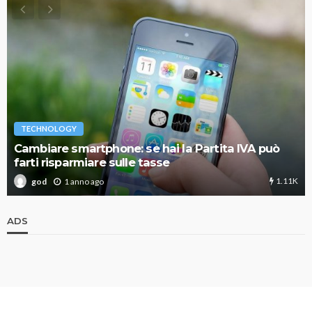
TECHNOLOGY
Cambiare smartphone: se hai la Partita IVA può
farti risparmiare sulle tasse
1.11K
1 anno ago
god
ADS