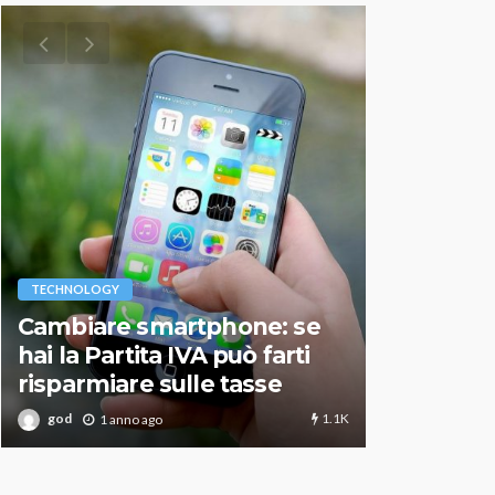
VARIE
TECHNOLOGY
Migliori r
Cambiare smartphone: se
guida agg
hai la Partita IVA può farti
scegliere
risparmiare sulle tasse
perfetto
1.1K
god
god
1 anno ago
1 an