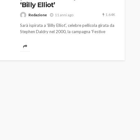
‘Billy Elliot’
1.64K
Redazione
11 anni ago
Sarà ispirata a 'Billy Elliot', celebre pellicola girata da
Stephen Daldry nel 2000, la campagna 'Festive
2015' che il brand britannico Burberry ha da poco
lanciato, coinvolgendo anche nomi di spicco del
calibro di Elton John, Naomi Campbell e Romeo
Beckham.
AUTO
SPORT
MG alle Final 8 di Coppa
Davis: tennis mondiale e
passione per
quale
l’automobilismo
o prato
abbracciano la stessa causa
785
582
god
9 mesi ago