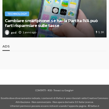
TECHNOLOGY
Cambiare smartphone: se hai la Partita IVA può
farti risparmiare sulle tasse
1.1K
1 anno ago
god
ADS
CONTATTI
-
RSS
-
Trovaci su Google+
Eccetto dove diversamente indicato, i contenuti di Befan.it sono rilasciati sotto Creative Commons
Attribuzione - Non commerciale - Non opere derivate 3.0 Italia License.
Ulteriori permessi possono essere richiesti usando l'
apposita pagina
- © befan.it