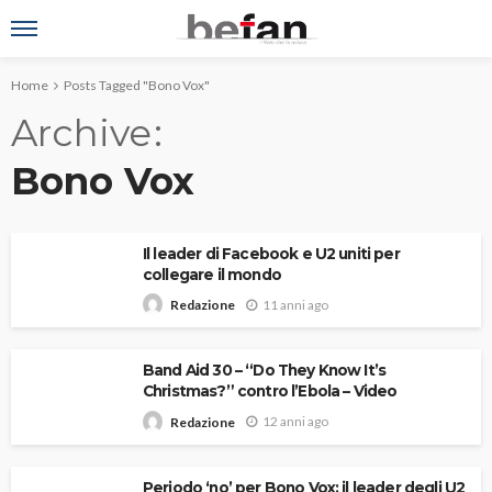
Home
Posts Tagged "Bono Vox"
Archive
Bono Vox
Il leader di Facebook e U2 uniti per
collegare il mondo
11 anni ago
Redazione
Band Aid 30 – “Do They Know It’s
Christmas?” contro l’Ebola – Video
12 anni ago
Redazione
Periodo ‘no’ per Bono Vox: il leader degli U2