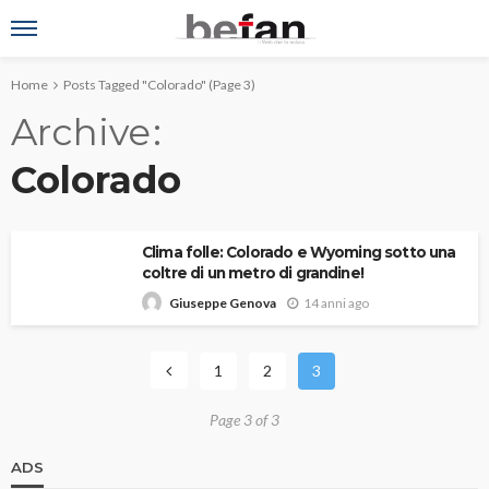
Home
Posts Tagged "Colorado"
(Page 3)
Archive
Colorado
Clima folle: Colorado e Wyoming sotto una
coltre di un metro di grandine!
14 anni ago
Giuseppe Genova
1
2
3
Page 3 of 3
ADS