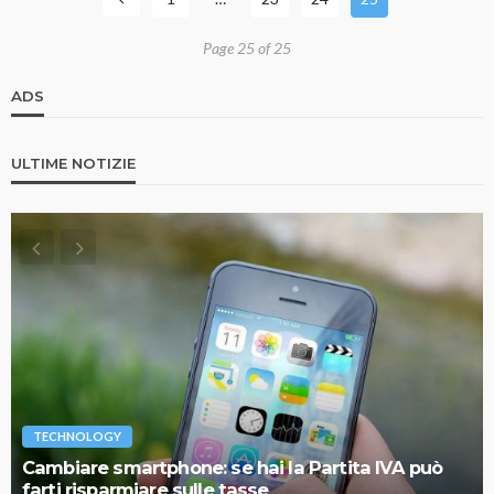
Page 25 of 25
ADS
ULTIME NOTIZIE
TECHNOLOGY
Cambiare smartphone: se hai la Partita IVA può
farti risparmiare sulle tasse