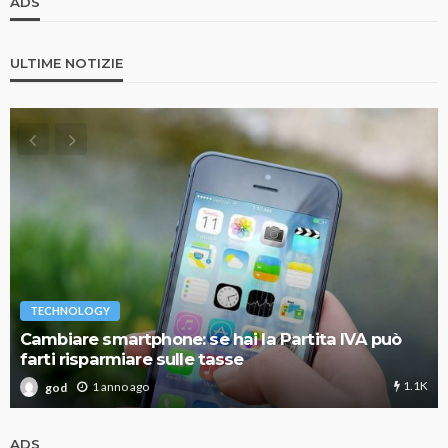
ADS
ULTIME NOTIZIE
TECHNOLOGY
Cambiare smartphone: se hai la Partita IVA può
farti risparmiare sulle tasse
1.1K
1 anno ago
god
ADS