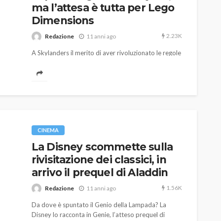
ma l’attesa è tutta per Lego
Dimensions
2.23K
Redazione
11 anni ago
A Skylanders il merito di aver rivoluzionato le regole
del gioco. Nel sempre più ricco universo degli action
figures, accanto a Disney e Amiibo, ecco l-arrivo di
un altro attore, destinato, con tutta probabilità, a
raccogliere consensi e vendite.
AUTO
SPORT
MG alle Final 8 di Coppa
Davis: tennis mondiale e
CINEMA
passione per
La Disney scommette sulla
quale
l’automobilismo
rivisitazione dei classici, in
o prato
abbracciano la stessa causa
arrivo il prequel di Aladdin
791
587
god
9 mesi ago
1.56K
Redazione
11 anni ago
Da dove è spuntato il Genio della Lampada? La
Disney lo racconta in Genie, l’atteso prequel di