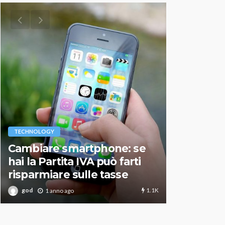
VARIE
TECHNOLOGY
Migliori r
Cambiare smartphone: se
guida agg
hai la Partita IVA può farti
scegliere
risparmiare sulle tasse
perfetto
1.1K
god
god
1 anno ago
1 an