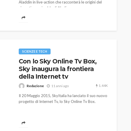
Aladdin in live-action che racconterà le origini del
simpatico amico blu di Aladino.
SCIENZE E TECH
Con lo Sky Online Tv Box,
Sky inaugura la frontiera
della Internet tv
1.44K
Redazione
11 anni ago
Il 20 Maggio 2015, SkyItalia ha lanciato il suo nuovo
progetto di Internet Tv, lo Sky Online Tv Box.