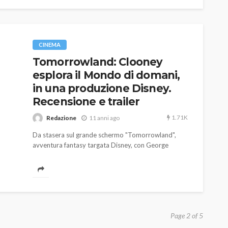
CINEMA
Tomorrowland: Clooney
esplora il Mondo di domani,
in una produzione Disney.
Recensione e trailer
1.71K
Redazione
11 anni ago
Da stasera sul grande schermo "Tomorrowland",
avventura fantasy targata Disney, con George
Clooney.
Page 2 of 5