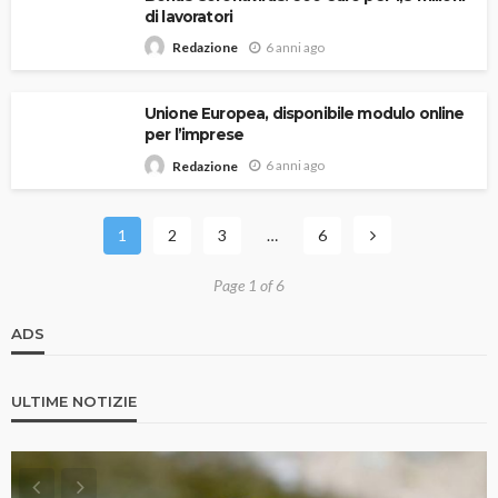
di lavoratori
6 anni ago
Redazione
Unione Europea, disponibile modulo online
per l’imprese
6 anni ago
Redazione
1
2
3
…
6
Page 1 of 6
ADS
ULTIME NOTIZIE