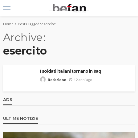
Home
Posts Tagged "esercito"
Archive
esercito
I soldati italiani tornano in Iraq
12 anni ago
Redazione
ADS
ULTIME NOTIZIE