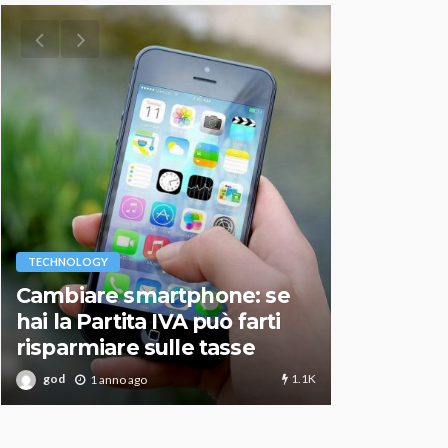
VARIE
TECHNOLOGY
Migliori r
Cambiare smartphone: se
guida agg
hai la Partita IVA può farti
scegliere
risparmiare sulle tasse
perfetto
1.1K
god
god
1 anno ago
1 an