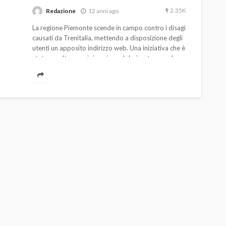
2.35K
Redazione
12 anni ago
La regione Piemonte scende in campo contro i disagi
causati da Trenitalia, mettendo a disposizione degli
utenti un apposito indirizzo web. Una iniziativa che è
stata accolta con gioia nei pendolari e stupore da
parte di Trenitalia. Potranno essere segnalati
soppressioni, ritardi e sporcizia
AUTO
SPORT
MG alle Final 8 di Coppa
Davis: tennis mondiale e
passione per
quale
l’automobilismo
o prato
abbracciano la stessa causa
786
583
god
9 mesi ago