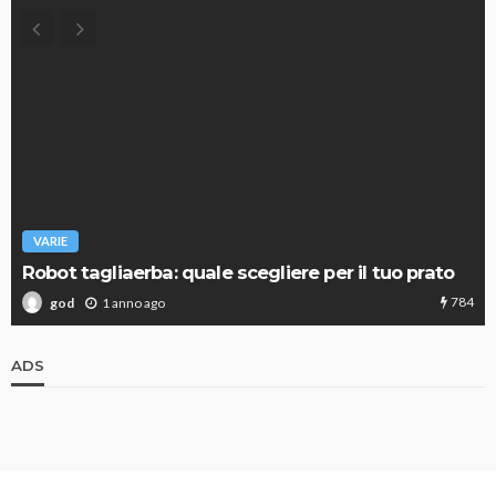
AUTO
SPORT
MG alle Final 8 di Co
passione per l’autom
uale scegliere per il tuo prato
stessa causa
784
9 mesi ago
god
ADS