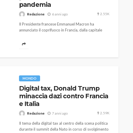
pandemia
2.55K
Redazione
6 anni ago
Il Presidente francese Emmanuel Macron ha
annunciato il coprifuoco in Francia, dalla capitale
Parigi alle zone considerate più a rischio. La
decisione è scattata a causa dell'aumento
pericoloso dei contagi da Covid-19 sul territorio.
AUTO
SPORT
MG alle Final 8 di Coppa
Davis: tennis mondiale e
MONDO
passione per
Digital tax, Donald Trump
quale
l’automobilismo
minaccia dazi contro Francia
o prato
abbracciano la stessa causa
e Italia
783
579
god
9 mesi ago
2.59K
Redazione
7 anni ago
Il tema della digital tax al centro della scena politica
durante il summit della Nato in corso di svolgimento