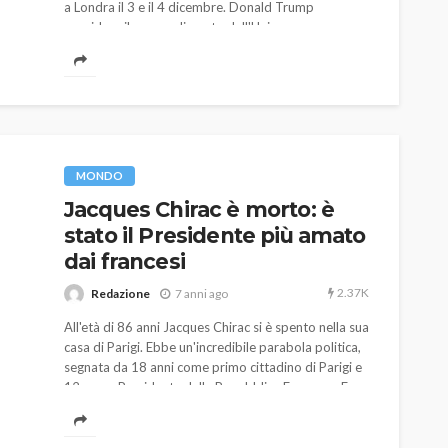
a Londra il 3 e il 4 dicembre. Donald Trump
considera il provvedimento dell'Unione europea
discriminatorio nei confronti delle grandi industrie
tech americane come Google, Facebook, Amazon e
Microsoft.
MONDO
Jacques Chirac è morto: è
stato il Presidente più amato
dai francesi
2.37K
Redazione
7 anni ago
All'età di 86 anni Jacques Chirac si è spento nella sua
casa di Parigi. Ebbe un'incredibile parabola politica,
segnata da 18 anni come primo cittadino di Parigi e
12 come Presidente della Repubblica Francese. Era
sposato con l'amata Bernadette da più di 60 anni