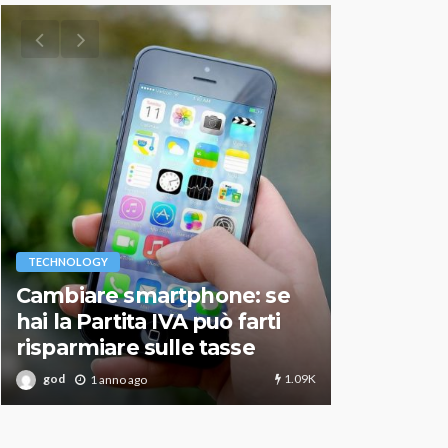
VARIE
TECHNOLOGY
Migliori r
Cambiare smartphone: se
guida agg
hai la Partita IVA può farti
scegliere
risparmiare sulle tasse
perfetto
1.09K
god
god
1 anno ago
1 an