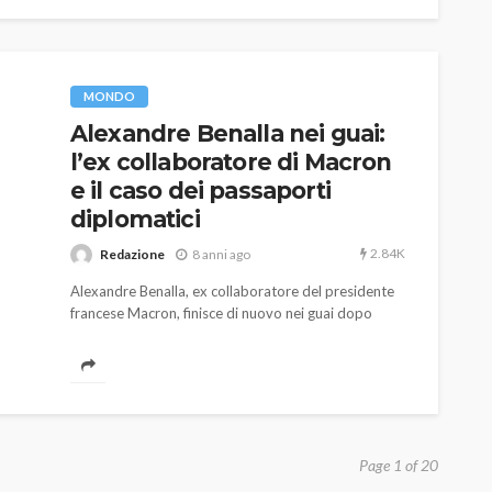
MONDO
Alexandre Benalla nei guai:
l’ex collaboratore di Macron
e il caso dei passaporti
diplomatici
2.84K
Redazione
8 anni ago
Alexandre Benalla, ex collaboratore del presidente
francese Macron, finisce di nuovo nei guai dopo
l'accusa mossa dal capo di gabinetto del numero
uno transalpino, secondo cui si sarebbe servito dei
passaporti diplomatici illecitamente dopo il suo
licenziamento avvenuto a luglio
Page 1 of 20