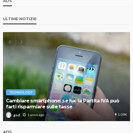
ADS
ULTIME NOTIZIE
TECHNOLOGY
Cambiare smartphone: se hai la Partita IVA può
farti risparmiare sulle tasse
1.09K
1 anno ago
god
ADS