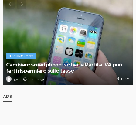
TECHNOLOGY
Cambiare smartphone: se hai la Partita IVA può
farti risparmiare sulle tasse
1.09K
1 anno ago
god
ADS