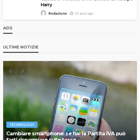
Harry
11 anni ago
Redazione
ADS
ULTIME NOTIZIE
TECHNOLOGY
Cambiare smartphone: se hai la Partita IVA può
farti risparmiare sulle tasse