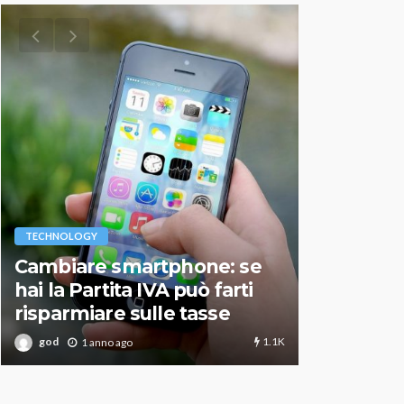
VARIE
TECHNOLOGY
Migliori r
Cambiare smartphone: se
guida agg
hai la Partita IVA può farti
scegliere
risparmiare sulle tasse
perfetto
1.1K
god
god
1 anno ago
1 an