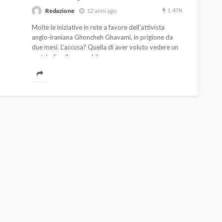
1.47K
Redazione
12 anni ago
Molte le iniziative in rete a favore dell'attivista
anglo-iraniana Ghoncheh Ghavami, in prigione da
due mesi. L'accusa? Quella di aver voluto vedere un
match di volley maschile.
AUTO
SPORT
MG alle Final 8 di Coppa
Davis: tennis mondiale e
passione per
quale
l’automobilismo
o prato
abbracciano la stessa causa
785
582
god
9 mesi ago