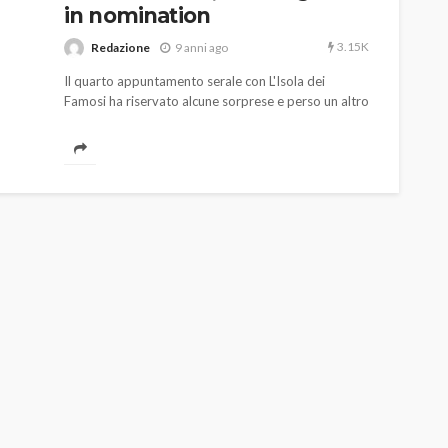
in nomination
3.15K
Redazione
9 anni ago
Il quarto appuntamento serale con L'Isola dei
Famosi ha riservato alcune sorprese e perso un altro
dei suoi protagonisti: l'ultimo naufrago a lasciare il
reality è stato Giacomo Urtis.
AUTO
SPORT
MG alle Final 8 di Coppa
Davis: tennis mondiale e
passione per
quale
l’automobilismo
o prato
abbracciano la stessa causa
784
580
god
9 mesi ago