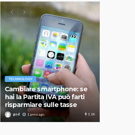
VARIE
TECHNOLOGY
Migliori r
Cambiare smartphone: se
guida agg
hai la Partita IVA può farti
scegliere
risparmiare sulle tasse
perfetto
1.1K
god
god
1 anno ago
1 an