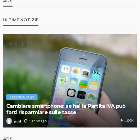
ADS
ULTIME NOTIZIE
TECHNOLOGY
Cambiare smartphone: se hai la Partita IVA può
farti risparmiare sulle tasse
1.09K
1 anno ago
god
ADS