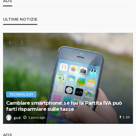
ADS
ULTIME NOTIZIE
TECHNOLOGY
Cambiare smartphone: se hai la Partita IVA può
farti risparmiare sulle tasse
1.1K
1 anno ago
god
ADS