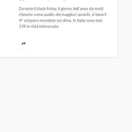
Durante il black friday, il giorno dell'anno da molti
ritenuto come quello dei maggiori sprechi, si tiene il
4° sciopero mondiale sul clima. In Italia sono ben
139 le città interessate.
AUTO
SPORT
MG alle Final 8 di Coppa
Davis: tennis mondiale e
passione per
quale
l’automobilismo
o prato
abbracciano la stessa causa
784
580
god
9 mesi ago