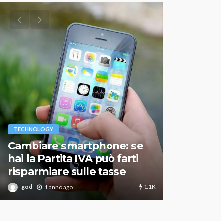
VARIE
TECHNOLOGY
Migliori r
Cambiare smartphone: se
guida agg
hai la Partita IVA può farti
scegliere
risparmiare sulle tasse
perfetto
1.1K
god
god
1 anno ago
1 an