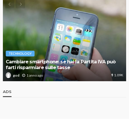
TECHNOLOGY
Cambiare smartphone: se hai la Partita IVA può
farti risparmiare sulle tasse
1.09K
1 anno ago
god
ADS