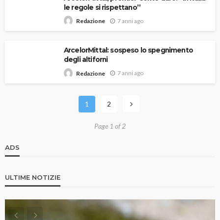
le regole si rispettano”
7 anni ago
Redazione
ArcelorMittal: sospeso lo spegnimento
degli altiforni
7 anni ago
Redazione
1
2
Page 1 of 2
ADS
ULTIME NOTIZIE