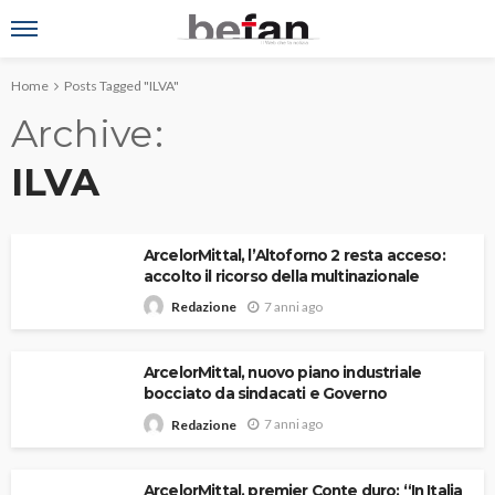
Home
Posts Tagged "ILVA"
Archive
ILVA
ArcelorMittal, l’Altoforno 2 resta acceso:
accolto il ricorso della multinazionale
7 anni ago
Redazione
ArcelorMittal, nuovo piano industriale
bocciato da sindacati e Governo
7 anni ago
Redazione
ArcelorMittal, premier Conte duro: “In Italia