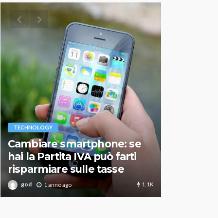
VARIE
TECHNOLOGY
Migliori r
Cambiare smartphone: se
guida agg
hai la Partita IVA può farti
scegliere
risparmiare sulle tasse
perfetto
1.1K
god
god
1 anno ago
1 an