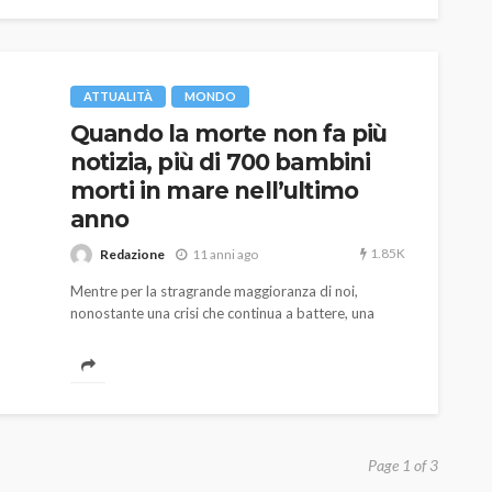
si auspica che si proceda con la "raccolta forzata
delle impronte digitali".
ATTUALITÀ
MONDO
Quando la morte non fa più
notizia, più di 700 bambini
morti in mare nell’ultimo
anno
1.85K
Redazione
11 anni ago
Mentre per la stragrande maggioranza di noi,
nonostante una crisi che continua a battere, una
delle maggiori preoccupazioni di questo periodo è
pensare ai regali natalizi per i bambini, ve ne sono
altri di bambini, dolci ed indifesi nè più nè meno dei
nostri, che il Natale non lo vedranno neppure.
Page 1 of 3