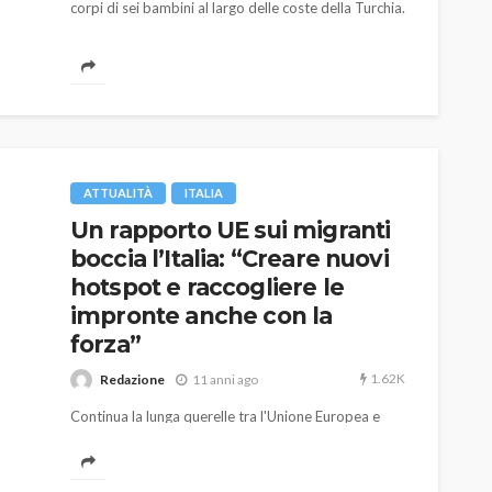
corpi di sei bambini al largo delle coste della Turchia.
ATTUALITÀ
ITALIA
Un rapporto UE sui migranti
boccia l’Italia: “Creare nuovi
hotspot e raccogliere le
impronte anche con la
forza”
1.62K
Redazione
11 anni ago
Continua la lunga querelle tra l'Unione Europea e
l'Italia a proposito della procedura d'infrazione a
carico del nostro Paese in materia di asilo dei
migranti. In un rapporto di prossima pubblicazione