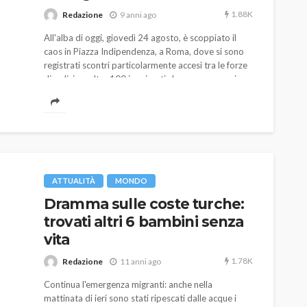
1.88K
Redazione
9 anni ago
All'alba di oggi, giovedì 24 agosto, è scoppiato il
caos in Piazza Indipendenza, a Roma, dove si sono
registrati scontri particolarmente accesi tra le forze
di polizia e oltre 100 immigrati che occupavano i
giardini della piazza.
AUTO
SPORT
MG alle Final 8 di Coppa
Davis: tennis mondiale e
ATTUALITÀ
MONDO
passione per
Dramma sulle coste turche:
quale
l’automobilismo
trovati altri 6 bambini senza
o prato
abbracciano la stessa causa
vita
784
580
god
9 mesi ago
1.78K
Redazione
11 anni ago
Continua l'emergenza migranti: anche nella
mattinata di ieri sono stati ripescati dalle acque i