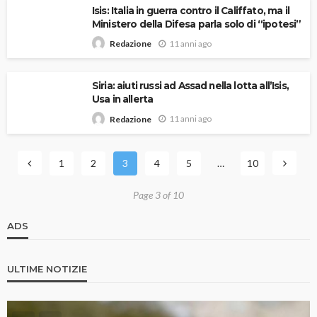
Isis: Italia in guerra contro il Califfato, ma il
Ministero della Difesa parla solo di “ipotesi”
11 anni ago
Redazione
Siria: aiuti russi ad Assad nella lotta all’Isis,
Usa in allerta
11 anni ago
Redazione
1
2
3
4
5
…
10
Page 3 of 10
ADS
ULTIME NOTIZIE