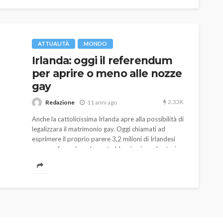
ATTUALITÀ
MONDO
Irlanda: oggi il referendum
per aprire o meno alle nozze
gay
2.33K
Redazione
11 anni ago
Anche la cattolicissima Irlanda apre alla possibilità di
legalizzara il matrimonio gay. Oggi chiamati ad
esprimere il proprio parere 3,2 milioni di Irlandesi
per un referendum che potrebbe riscrivere la storia.