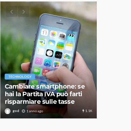
VARIE
TECHNOLOGY
Migliori r
Cambiare smartphone: se
guida agg
hai la Partita IVA può farti
scegliere
risparmiare sulle tasse
perfetto
1.1K
god
god
1 anno ago
1 an