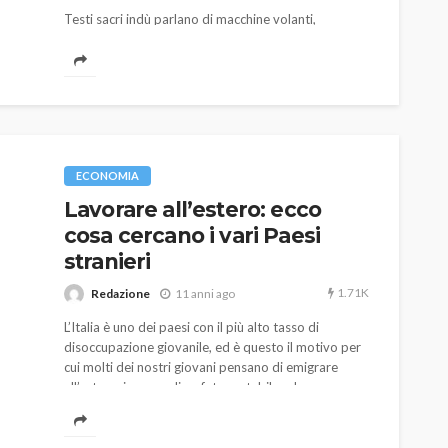
Testi sacri indù parlano di macchine volanti,
protagoniste 10 mila anni fa, di una battaglia feroce
sul Pianeta che, oltre a distruggere Atlantide e intere
civiltà, avrebbe fatto precipitare l'umanità in un'era
primitiva. Solo fantasie?
ECONOMIA
Lavorare all’estero: ecco
cosa cercano i vari Paesi
stranieri
1.71K
Redazione
11 anni ago
L’Italia è uno dei paesi con il più alto tasso di
disoccupazione giovanile, ed è questo il motivo per
cui molti dei nostri giovani pensano di emigrare
all’estero, in cerca di un futuro stabile ed
economicamente florido.