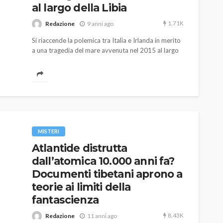
al largo della Libia
1.71K
Redazione
9 anni ago
Si riaccende la polemica tra Italia e Irlanda in merito
a una tragedia del mare avvenuta nel 2015 al largo
delle coste libiche e che costò la vita a 25 migranti.
AUTO
SPORT
MG alle Final 8 di Coppa
Davis: tennis mondiale e
MISTERI
passione per
Atlantide distrutta
quale
l’automobilismo
dall’atomica 10.000 anni fa?
o prato
abbracciano la stessa causa
Documenti tibetani aprono a
teorie ai limiti della
791
587
god
9 mesi ago
fantascienza
8.43K
Redazione
11 anni ago