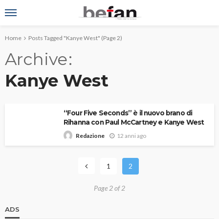
Home
Posts Tagged "Kanye West"
(Page 2)
Archive
Kanye West
“Four Five Seconds” è il nuovo brano di
Rihanna con Paul McCartney e Kanye West
12 anni ago
Redazione
1
2
Page 2 of 2
ADS