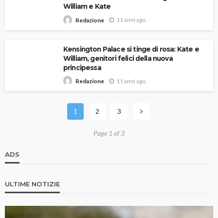
William e Kate
11 anni ago
Redazione
Kensington Palace si tinge di rosa: Kate e
William, genitori felici della nuova
principessa
11 anni ago
Redazione
1
2
3
Page 1 of 3
ADS
ULTIME NOTIZIE