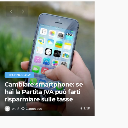
VARIE
TECHNOLOGY
Migliori r
Cambiare smartphone: se
guida agg
hai la Partita IVA può farti
scegliere
risparmiare sulle tasse
perfetto
1.1K
god
god
1 anno ago
1 an