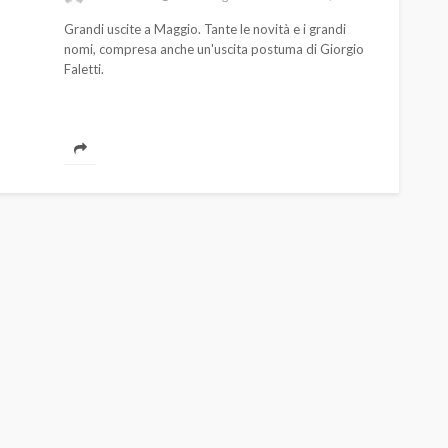
Grandi uscite a Maggio. Tante le novità e i grandi
nomi, compresa anche un'uscita postuma di Giorgio
Faletti.
AUTO
SPORT
MG alle Final 8 di Coppa
Davis: tennis mondiale e
passione per
quale
l’automobilismo
o prato
abbracciano la stessa causa
789
586
god
9 mesi ago