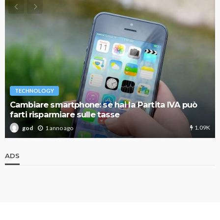
TECHNOLOGY
Cambiare smartphone: se hai la Partita IVA può
farti risparmiare sulle tasse
1.09K
1 anno ago
god
ADS