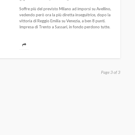
Soffre più del previsto Milano ad imporsi su Avellino,
vedendo però ora la più diretta inseguitrice, dopo la
vittoria di Reggio Emilia su Venezia, a ben 8 punti.
Impresa di Trento a Sassari, in fondo perdono tutte.
AUTO
SPORT
MG alle Final 8 di Coppa
Page 3 of 3
Davis: tennis mondiale e
passione per
quale
l’automobilismo
o prato
abbracciano la stessa causa
786
583
god
9 mesi ago