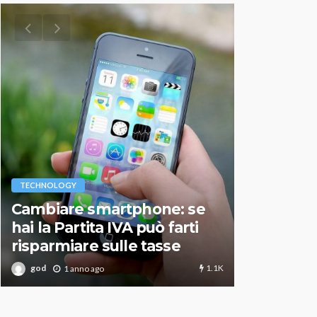
VARIE
TECHNOLOGY
Migliori r
Cambiare smartphone: se
guida agg
hai la Partita IVA può farti
scegliere
risparmiare sulle tasse
perfetto
1.1K
god
god
1 anno ago
1 an