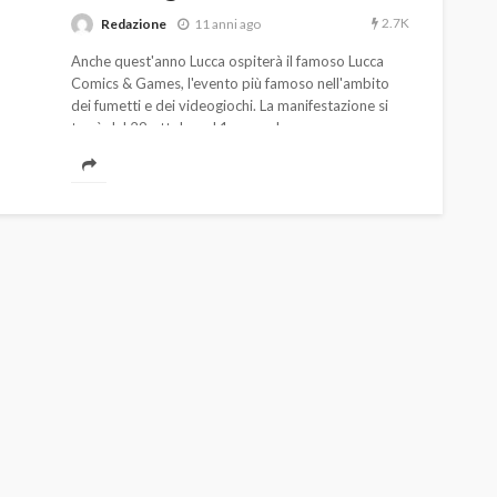
2.7K
Redazione
11 anni ago
Anche quest'anno Lucca ospiterà il famoso Lucca
Comics & Games, l'evento più famoso nell'ambito
dei fumetti e dei videogiochi. La manifestazione si
terrà dal 29 ottobre al 1 novembre, e come sempre
ospiterà numerosi stand e appassionati provenienti
da tutta Italia.
AUTO
SPORT
MG alle Final 8 di Coppa
Davis: tennis mondiale e
passione per
quale
l’automobilismo
o prato
abbracciano la stessa causa
784
581
god
9 mesi ago