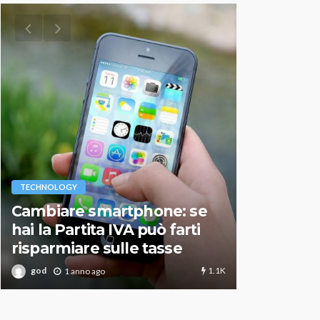
VARIE
TECHNOLOGY
Migliori r
Cambiare smartphone: se
guida agg
hai la Partita IVA può farti
scegliere
risparmiare sulle tasse
perfetto
1.1K
god
god
1 anno ago
1 an