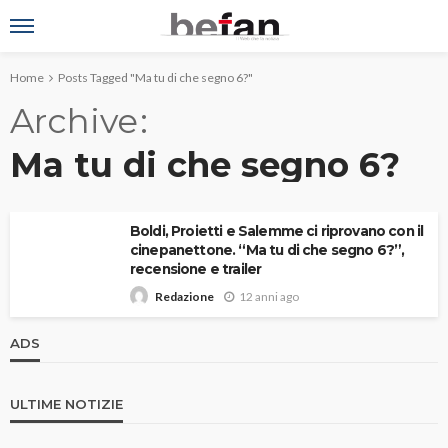
Home
Posts Tagged "Ma tu di che segno 6?"
Archive
Ma tu di che segno 6?
Boldi, Proietti e Salemme ci riprovano con il
cinepanettone. “Ma tu di che segno 6?”,
recensione e trailer
12 anni ago
Redazione
ADS
ULTIME NOTIZIE