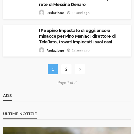
rete di Messina Denaro
11 anni ago
Redazione
I Peppino Impastato di oggi: ancora
minacce per Pino Maniaci, direttore di
TeleJato, trovati impiccati i suoi cani
12 anni ago
Redazione
1
2
Page 1 of 2
ADS
ULTIME NOTIZIE